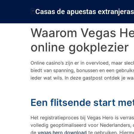
Casas de apuestas extranjeras
Waarom Vegas Her
online gokplezier
Online casino’s zijn er in overvloed, maar sl
biedt van spanning, bonussen en een gebruiks
ieder wat wils. In deze gastpost ontdek je wa
Een flitsende start me
Het registratieproces bij Vegas Hero is verr
volledig geoptimaliseerd voor Nederlanders, 
de
vegas hero download
te gebruiken. Hierme