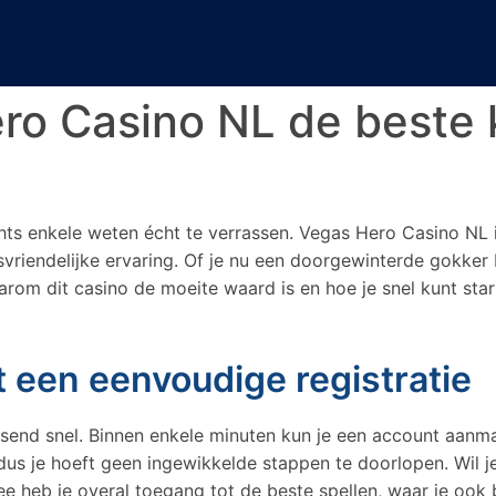
o Casino NL de beste k
echts enkele weten écht te verrassen. Vegas Hero Casino NL 
vriendelijke ervaring. Of je nu een doorgewinterde gokker 
arom dit casino de moeite waard is en hoe je snel kunt star
t een eenvoudige registratie
assend snel. Binnen enkele minuten kun je een account aanm
dus je hoeft geen ingewikkelde stappen te doorlopen. Wil je
e heb je overal toegang tot de beste spellen, waar je ook