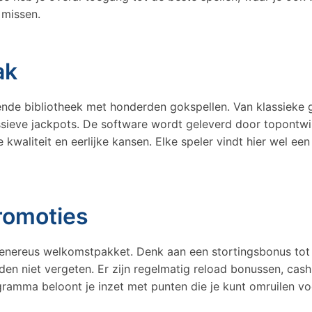
 missen.
ak
de bibliotheek met honderden gokspellen. Van klassieke go
essieve jackpots. De software wordt geleverd door topontw
waliteit en eerlijke kansen. Elke speler vindt hier wel een f
romoties
reus welkomstpakket. Denk aan een stortingsbonus tot e
den niet vergeten. Er zijn regelmatig reload bonussen, ca
gramma beloont je inzet met punten die je kunt omruilen vo