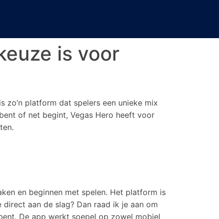
euze is voor
is zo’n platform dat spelers een unieke mix
bent of net begint, Vegas Hero heeft voor
ten.
aken en beginnen met spelen. Het platform is
 direct aan de slag? Dan raad ik je aan om
 bent. De app werkt soepel op zowel mobiel