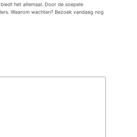
biedt het allemaal. Door de soepele
pelers. Waarom wachten? Bezoek vandaag nog