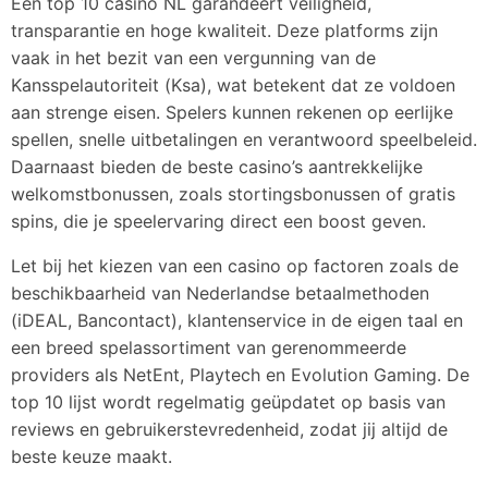
Een top 10 casino NL garandeert veiligheid,
transparantie en hoge kwaliteit. Deze platforms zijn
vaak in het bezit van een vergunning van de
Kansspelautoriteit (Ksa), wat betekent dat ze voldoen
aan strenge eisen. Spelers kunnen rekenen op eerlijke
spellen, snelle uitbetalingen en verantwoord speelbeleid.
Daarnaast bieden de beste casino’s aantrekkelijke
welkomstbonussen, zoals stortingsbonussen of gratis
spins, die je speelervaring direct een boost geven.
Let bij het kiezen van een casino op factoren zoals de
beschikbaarheid van Nederlandse betaalmethoden
(iDEAL, Bancontact), klantenservice in de eigen taal en
een breed spelassortiment van gerenommeerde
providers als NetEnt, Playtech en Evolution Gaming. De
top 10 lijst wordt regelmatig geüpdatet op basis van
reviews en gebruikerstevredenheid, zodat jij altijd de
beste keuze maakt.