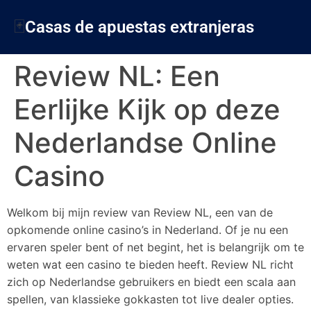
Casas de apuestas extranjeras
Review NL: Een
Eerlijke Kijk op deze
Nederlandse Online
Casino
Welkom bij mijn review van Review NL, een van de
opkomende online casino’s in Nederland. Of je nu een
ervaren speler bent of net begint, het is belangrijk om te
weten wat een casino te bieden heeft. Review NL richt
zich op Nederlandse gebruikers en biedt een scala aan
spellen, van klassieke gokkasten tot live dealer opties.