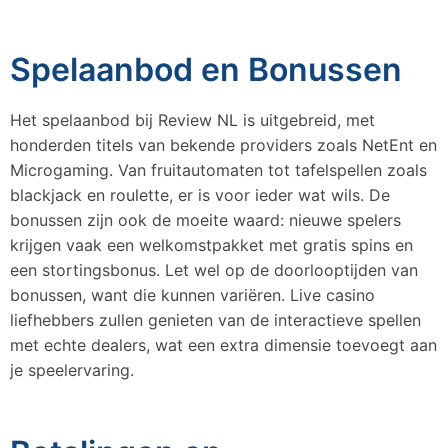
Spelaanbod en Bonussen
Het spelaanbod bij Review NL is uitgebreid, met
honderden titels van bekende providers zoals NetEnt en
Microgaming. Van fruitautomaten tot tafelspellen zoals
blackjack en roulette, er is voor ieder wat wils. De
bonussen zijn ook de moeite waard: nieuwe spelers
krijgen vaak een welkomstpakket met gratis spins en
een stortingsbonus. Let wel op de doorlooptijden van
bonussen, want die kunnen variëren. Live casino
liefhebbers zullen genieten van de interactieve spellen
met echte dealers, wat een extra dimensie toevoegt aan
je speelervaring.