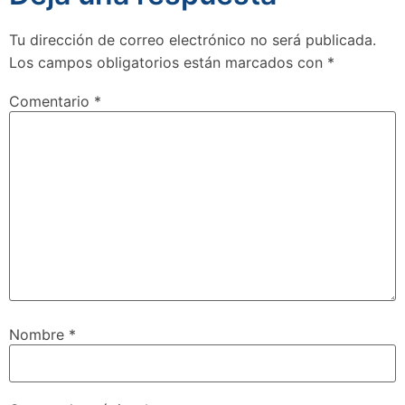
Tu dirección de correo electrónico no será publicada.
Los campos obligatorios están marcados con
*
Comentario
*
Nombre
*