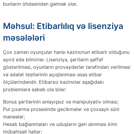
bunların öhdəsindən gəlmək olar.
Məhsul: Etibarlılıq və lisenziya
məsələləri
Çox zaman oyunçular hansı kazinonun etibarlı olduğunu
ayırd edə bilmirlər. Lisenziya, şərtlərin şəffaf
göstərilməsi, oyunların provayderlər tərəfindən verilməsi
və ədalət testlərinin açıqlanması əsas etibar
ölçülərindəndir. Etibarsız kazinolar aşağıdakı
problemlərə səbəb ola bilər:
Bonus şərtlərinin anlayışsız və manipulyativ olması;
Pul çıxarma prosesində gecikmələr və çoxsaylı süni
maneələr;
Hesab bağlanmaları və uduşların geri alınması kimi
mübahisəli hallar;