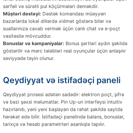
sərfəli və sürətli pul köçürmələri deməkdir.
Müştəri dəstəyi:
Dəstək komandası müəyyən
bazarlarda lokal dillərdə xidmət göstərə bilər və
suallarınıza cavab vermək üçün canlı chat və e-poçt
vasitəsilə mövcuddur.
Bonuslar və kampaniyalar:
Bonus şərtləri aydın şəkildə
göstərilir və mərc tələbləri real oyunçular üçün anlaşılır
səviyyədə təyin olunur.
Qeydiyyat və istifadəçi paneli
Qeydiyyat prosesi adətən sadədir: elektron poçt, şifrə
və bəzi şəxsi məlumatlar. Pin Up-un interfeysi intuitiv
hazırlanıb, yəni yeni başlayan da rahat şəkildə saytda
hərəkət edə bilir. İstifadəçi panelində balans, bonuslar,
tarixçə və hesab parametrləri asanlıqla tapılır.