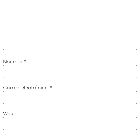
Nombre
*
Correo electrónico
*
Web