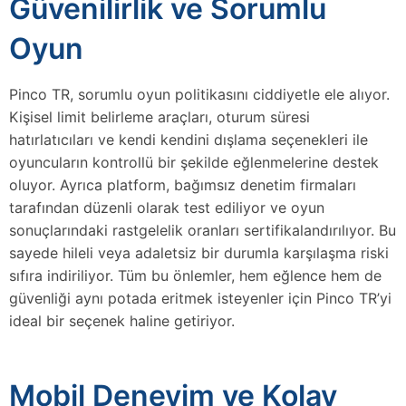
Güvenilirlik ve Sorumlu
Oyun
Pinco TR, sorumlu oyun politikasını ciddiyetle ele alıyor.
Kişisel limit belirleme araçları, oturum süresi
hatırlatıcıları ve kendi kendini dışlama seçenekleri ile
oyuncuların kontrollü bir şekilde eğlenmelerine destek
oluyor. Ayrıca platform, bağımsız denetim firmaları
tarafından düzenli olarak test ediliyor ve oyun
sonuçlarındaki rastgelelik oranları sertifikalandırılıyor. Bu
sayede hileli veya adaletsiz bir durumla karşılaşma riski
sıfıra indiriliyor. Tüm bu önlemler, hem eğlence hem de
güvenliği aynı potada eritmek isteyenler için Pinco TR’yi
ideal bir seçenek haline getiriyor.
Mobil Deneyim ve Kolay