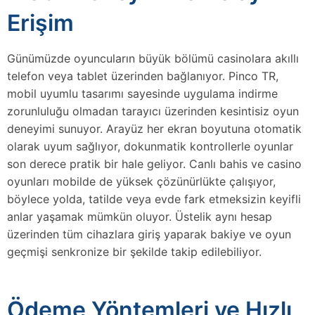
Erişim
Günümüzde oyuncuların büyük bölümü casinolara akıllı
telefon veya tablet üzerinden bağlanıyor. Pinco TR,
mobil uyumlu tasarımı sayesinde uygulama indirme
zorunluluğu olmadan tarayıcı üzerinden kesintisiz oyun
deneyimi sunuyor. Arayüz her ekran boyutuna otomatik
olarak uyum sağlıyor, dokunmatik kontrollerle oyunlar
son derece pratik bir hale geliyor. Canlı bahis ve casino
oyunları mobilde de yüksek çözünürlükte çalışıyor,
böylece yolda, tatilde veya evde fark etmeksizin keyifli
anlar yaşamak mümkün oluyor. Üstelik aynı hesap
üzerinden tüm cihazlara giriş yaparak bakiye ve oyun
geçmişi senkronize bir şekilde takip edilebiliyor.
Ödeme Yöntemleri ve Hızlı