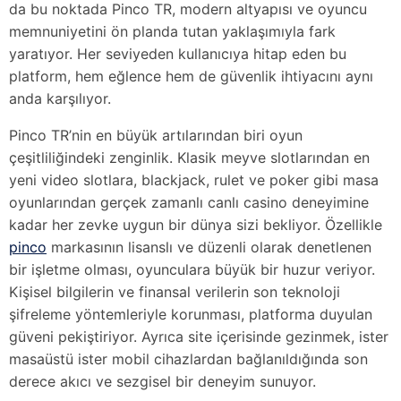
da bu noktada Pinco TR, modern altyapısı ve oyuncu
memnuniyetini ön planda tutan yaklaşımıyla fark
yaratıyor. Her seviyeden kullanıcıya hitap eden bu
platform, hem eğlence hem de güvenlik ihtiyacını aynı
anda karşılıyor.
Pinco TR’nin en büyük artılarından biri oyun
çeşitliliğindeki zenginlik. Klasik meyve slotlarından en
yeni video slotlara, blackjack, rulet ve poker gibi masa
oyunlarından gerçek zamanlı canlı casino deneyimine
kadar her zevke uygun bir dünya sizi bekliyor. Özellikle
pinco
markasının lisanslı ve düzenli olarak denetlenen
bir işletme olması, oyunculara büyük bir huzur veriyor.
Kişisel bilgilerin ve finansal verilerin son teknoloji
şifreleme yöntemleriyle korunması, platforma duyulan
güveni pekiştiriyor. Ayrıca site içerisinde gezinmek, ister
masaüstü ister mobil cihazlardan bağlanıldığında son
derece akıcı ve sezgisel bir deneyim sunuyor.