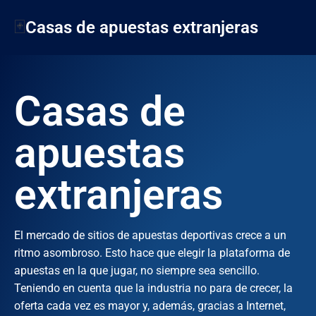
Casas de apuestas extranjeras
Casas de
apuestas
extranjeras
El mercado de sitios de apuestas deportivas crece a un
ritmo asombroso. Esto hace que elegir la plataforma de
apuestas en la que jugar, no siempre sea sencillo.
Teniendo en cuenta que la industria no para de crecer, la
oferta cada vez es mayor y, además, gracias a Internet,