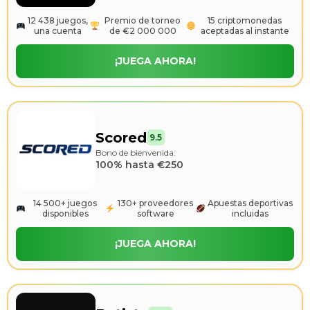
12 438 juegos,
Premio de torneo
15 criptomonedas
una cuenta
de €2 000 000
aceptadas al instante
¡JUEGA AHORA!
Scored
9.5
Bono de bienvenida:
100% hasta €250
14 500+ juegos
130+ proveedores
Apuestas deportivas
disponibles
software
incluidas
¡JUEGA AHORA!