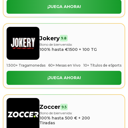
¡JUEGA AHORA!
Jokery
9.8
Bono de bienvenida:
100% hasta €1500 + 100 TG
1.500+ Tragamonedas
60+ Mesas en Vivo
10+ Títulos de eSports
¡JUEGA AHORA!
Zoccer
9.5
Bono de bienvenida:
100% hasta 500 € + 200
Tiradas