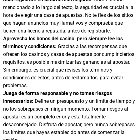
mencionado a lo largo del texto, la seguridad es crucial a la
hora de elegir una casa de apuestas. No te fíes de los sitios
que hagan anuncios muy llamativos y comprueba que
tienen una licencia reputada, antes de registrarte.
Aprovecha los bonos del casino, pero siempre lee los
términos y condiciones:
Gracias a las recompensas que
ofrecen los casinos y casas de apuestas por cumplir ciertos
requisitos, es posible maximizar las ganancias al apostar.
Sin embargo, es crucial que revises los términos y
condiciones de estos, antes de reclamarlos, para evitar
problemas.
Juega de forma responsable y no tomes riesgos
innecesarios:
Define un presupuesto y un límite de tiempo y
no los sobrepases en ningún momento. Tomar riesgos al
apostar es un completo error y está totalmente
desaconsejado. Disfruta de apostar, pero nunca sobrepases
los límites que hayas establecido antes de comenzar la