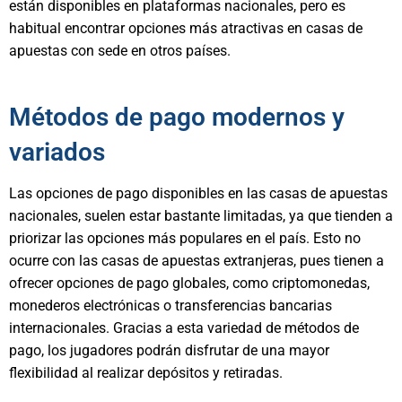
están disponibles en plataformas nacionales, pero es
habitual encontrar opciones más atractivas en casas de
apuestas con sede en otros países.
Métodos de pago modernos y
variados
Las opciones de pago disponibles en las casas de apuestas
nacionales, suelen estar bastante limitadas, ya que tienden a
priorizar las opciones más populares en el país. Esto no
ocurre con las casas de apuestas extranjeras, pues tienen a
ofrecer opciones de pago globales, como criptomonedas,
monederos electrónicas o transferencias bancarias
internacionales. Gracias a esta variedad de métodos de
pago, los jugadores podrán disfrutar de una mayor
flexibilidad al realizar depósitos y retiradas.