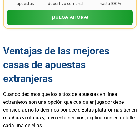
apuestas
deportivo semanal
hasta 100%
¡JUEGA AHORA!
Ventajas de las mejores
casas de apuestas
extranjeras
Cuando decimos que los sitios de apuestas en línea
extranjeros son una opción que cualquier jugador debe
considerar, no lo decimos por decir. Estas plataformas tienen
muchas ventajas y, a en esta sección, explicamos en detalle
cada una de ellas.