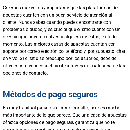
Creemos que es muy importante que las plataformas de
apuestas cuenten con un buen servicio de atención al
cliente. Nunca sabes cuándo puedes encontrarte con
problemas o dudas, y es crucial que el sitio cuente con un
servicio que pueda resolver cualquiera de estos, en todo
momento. Las mejores casas de apuestas cuentan con
soporte por correo electrónico, teléfono y, por supuesto, chat
en vivo. Si el sitio se preocupa por los usuarios, debe de
ofrecer una respuesta eficiente a través de cualquiera de las
opciones de contacto.
Métodos de pago seguros
Es muy habitual pasar este punto por alto, pero es mucho
más importante de lo que parece. Que una casa de apuestas
ofrezca opciones de pago seguras, garantiza que no te
encontrarás con problemas para realizar depósitos y