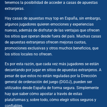
tenemos la posibilidad de acceder a casas de apuestas
extranjeras.
Hay casas de apuestas muy top en España, sin embargo,
algunos jugadores quieren emociones y experiencias
nuevas, además de disfrutar de las ventajas que ofrecen
los sitios que operan desde fuera del país. Muchas casas
de apuestas extranjeras ofrecen mejoras cuotas,
promociones exclusivas y otros muchos beneficios, que
los sitios locales no ofrecen.
Es por esta razón, que cada vez más jugadores se están
decantando por jugar en sitios de apuestas extranjeros. A
pesar de que estos no están reguladas por la Dirección
general de ordenación del juego (DGOJ), pueden ser
utilizados desde España de forma segura. Simplemente
hay que saber cómo apostar a través de estas
plataformas y, sobre todo, cómo elegir sitios seguros y
confiables.