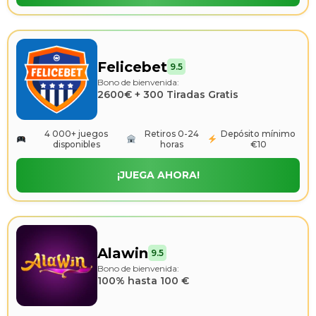
Felicebet
9.5
Bono de bienvenida:
2600€ + 300 Tiradas Gratis
4 000+ juegos
Retiros 0-24
Depósito mínimo
disponibles
horas
€10
¡JUEGA AHORA!
Alawin
9.5
Bono de bienvenida:
100% hasta 100 €